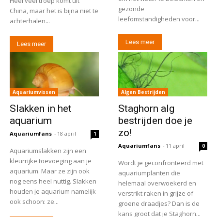
Heel veel troep komt uit
gezonde
China, maar het is bijna niet te
leefomstandigheden voor...
achterhalen...
Lees meer
Lees meer
Aquariumvissen
Algen Bestrijden
Slakken in het
Staghorn alg
aquarium
bestrijden doe je
zo!
Aquariumfans
-
18 april
1
Aquariumfans
-
11 april
0
Aquariumslakken zijn een
kleurrijke toevoeging aan je
Wordt je geconfronteerd met
aquarium. Maar ze zijn ook
aquariumplanten die
nog eens heel nuttig. Slakken
helemaal overwoekerd en
houden je aquarium namelijk
verstrikt raken in grijze of
ook schoon: ze...
groene draadjes? Dan is de
kans groot dat je Staghorn...