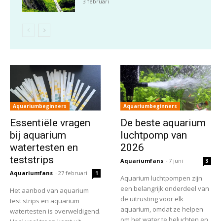
3 februari
Aquariumbeginners
Aquariumbeginners
Essentiële vragen
De beste aquarium
bij aquarium
luchtpomp van
watertesten en
2026
teststrips
Aquariumfans
-
7 juni
3
Aquariumfans
-
27 februari
1
Aquarium luchtpompen zijn
een belangrijk onderdeel van
Het aanbod van aquarium
de uitrusting voor elk
test strips en aquarium
aquarium, omdat ze helpen
watertesten is overweldigend.
om het water te beluchten en