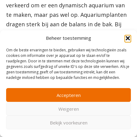
verkeerd om er een dynamisch aquarium van
te maken, maar pas wel op. Aquariumplanten
dragen sterk bij aan de balans in de bak. Bij
het uitwisselen van aquariumplanten is het wél
Beheer toestemming
de bedoeling dat die balans bewaard blijft.
Om de beste ervaringen te bieden, gebruiken wij technologieën zoals
cookies om informatie over je apparaat op te slaan en/of te
Wanneer je een nieuwe aquariumvis in je
raadplegen. Door in te stemmen met deze technologieën kunnen wij
gegevens zoals surfgedrag of unieke ID's op deze site verwerken. Als je
aquarium wilt zetten, is het even opletten.
geen toestemming geeft of uw toestemming intrekt, kan dit een
nadelige invloed hebben op bepaalde functies en mogelijkheden.
Allereerst moet je écht letten op de
gezondheid van de nieuwe aquariumvissen.
Accepteren
Koop alleen aquariumvissen die er sterk
uitzien en die frisse kleuren hebben. Door
Weigeren
goed te kijken naar de nieuwe aquariumvissen
Bekijk voorkeuren
kun je vervelende visziektes zoals
witte stip
in
het aquarium voorkomen.