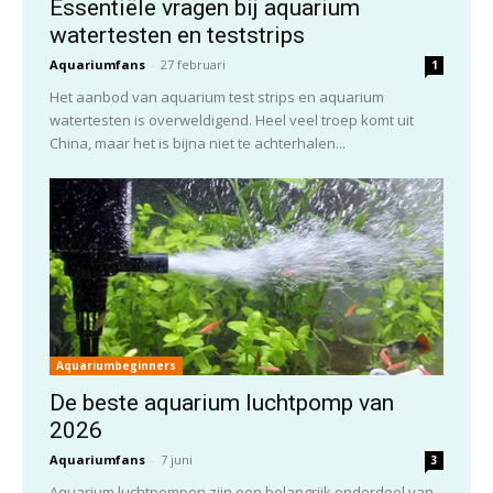
Essentiële vragen bij aquarium
watertesten en teststrips
Aquariumfans
-
27 februari
1
Het aanbod van aquarium test strips en aquarium
watertesten is overweldigend. Heel veel troep komt uit
China, maar het is bijna niet te achterhalen...
Aquariumbeginners
De beste aquarium luchtpomp van
2026
Aquariumfans
-
7 juni
3
Aquarium luchtpompen zijn een belangrijk onderdeel van