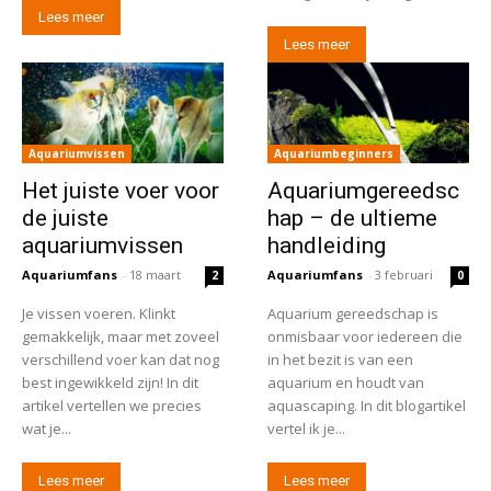
Lees meer
Lees meer
Aquariumvissen
Aquariumbeginners
Het juiste voer voor
Aquariumgereedsc
de juiste
hap – de ultieme
aquariumvissen
handleiding
Aquariumfans
-
18 maart
Aquariumfans
-
3 februari
2
0
Je vissen voeren. Klinkt
Aquarium gereedschap is
gemakkelijk, maar met zoveel
onmisbaar voor iedereen die
verschillend voer kan dat nog
in het bezit is van een
best ingewikkeld zijn! In dit
aquarium en houdt van
artikel vertellen we precies
aquascaping. In dit blogartikel
wat je...
vertel ik je...
Lees meer
Lees meer