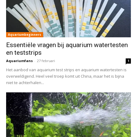
Aquariumbeginners
Essentiële vragen bij aquarium watertesten
en teststrips
Aquariumfans
-
27 februari
1
Het aanbod van aquarium test strips en aquarium watertesten is
overweldigend. Heel veel troep komt uit China, maar het is bijna
niet te achterhalen...