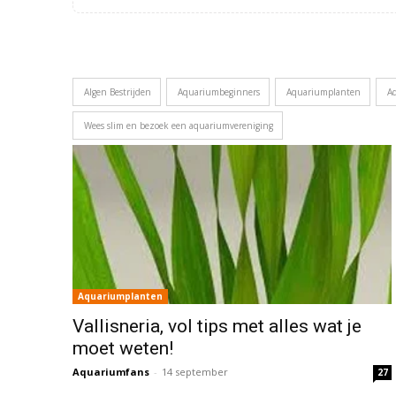
Algen Bestrijden
Aquariumbeginners
Aquariumplanten
A
Wees slim en bezoek een aquariumvereniging
Aquariumplanten
Vallisneria, vol tips met alles wat je
moet weten!
Aquariumfans
-
14 september
27