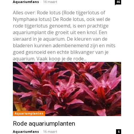
Aquariumfans
-
16 maart
46
Alles over: Rode lotus (Rode tijgerlotus of
Nymphaea lotus) De Rode lotus, ook wel de
rode tijgerlotus genoemd, is een prachtige
aquariumplant die groeit uit een knol. Een
sieraard in je aquarium. De kleuren van de
bladeren kunnen adembenemend zijn en mits
goed gesnoeid een echte blikvanger van je
aquarium. Vaak koop je de rode...
Aquariumplanten
Rode aquariumplanten
Aquariumfans
-
16 maart
6