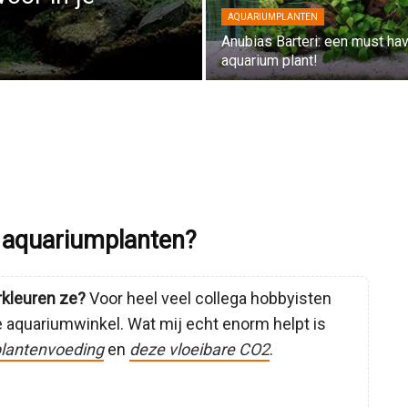
AQUARIUMPLANTEN
Anubias Barteri: een must ha
aquarium plant!
e aquariumplanten?
rkleuren ze?
Voor heel veel collega hobbyisten
e aquariumwinkel. Wat mij echt enorm helpt is
lantenvoeding
en
deze vloeibare CO2
.