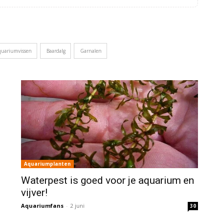
quariumvissen
Baardalg
Garnalen
Aquariumplanten
Waterpest is goed voor je aquarium en
vijver!
Aquariumfans
-
2 juni
30