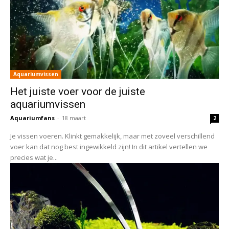
Aquariumvissen
Het juiste voer voor de juiste
aquariumvissen
Aquariumfans
-
18 maart
2
Je vissen voeren. Klinkt gemakkelijk, maar met zoveel verschillend
voer kan dat nog best ingewikkeld zijn! In dit artikel vertellen we
precies wat je...