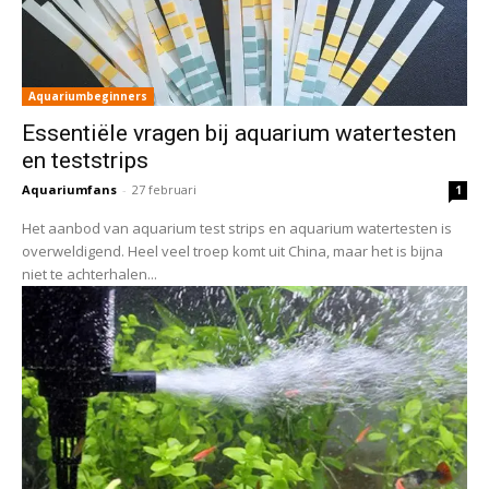
Aquariumbeginners
Essentiële vragen bij aquarium watertesten
en teststrips
Aquariumfans
-
27 februari
1
Het aanbod van aquarium test strips en aquarium watertesten is
overweldigend. Heel veel troep komt uit China, maar het is bijna
niet te achterhalen...