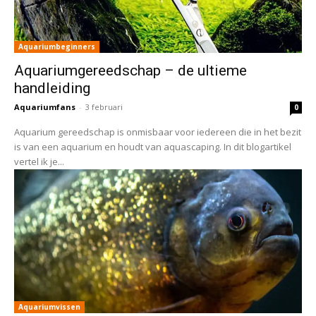
Aquariumbeginners
Aquariumgereedschap – de ultieme
handleiding
Aquariumfans
-
3 februari
0
Aquarium gereedschap is onmisbaar voor iedereen die in het bezit
is van een aquarium en houdt van aquascaping. In dit blogartikel
vertel ik je...
Aquariumvissen