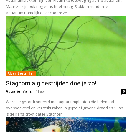
Aquariumslakken zijn een kleurrijke toevoeging aan je aquarium.
Maar ze zijn ook nog eens heel nuttig. Slakken houden je
aquarium namelijk ook schoon: ze...
Algen Bestrijden
Staghorn alg bestrijden doe je zo!
Aquariumfans
-
11 april
0
Wordt je geconfronteerd met aquariumplanten die helemaal
overwoekerd en verstrikt raken in grijze of groene draadjes? Dan
is de kans groot dat je Staghorn...