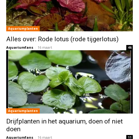
Aquariumplanten
Alles over: Rode lotus (rode tijgerlotus)
Aquariumfans
-
16 maart
46
Aquariumplanten
Drijfplanten in het aquarium, doen of niet
doen
Aquariumfans
-
16 maart
11