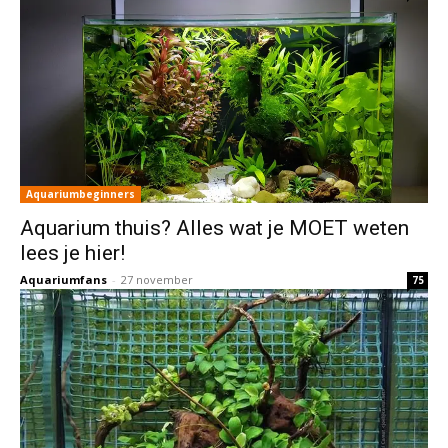
Aquariumbeginners
Aquarium thuis? Alles wat je MOET weten
lees je hier!
Aquariumfans
-
27 november
75