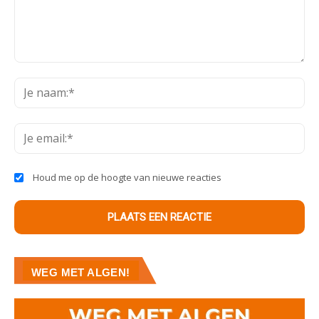
Je
opmerking:
Je
na
Je
ema
Houd me op de hoogte van nieuwe reacties
WEG MET ALGEN!