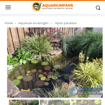
Home
›
Aquarium ervaringen
›
Vijver paradise