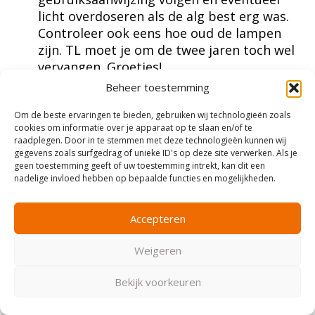
licht overdoseren als de alg best erg was.
Controleer ook eens hoe oud de lampen
zijn. TL moet je om de twee jaren toch wel
vervangen. Groetjes!
Beheer toestemming
Reageer
Om de beste ervaringen te bieden, gebruiken wij technologieën zoals
Steren
cookies om informatie over je apparaat op te slaan en/of te
3 juni Bij 18:30
raadplegen. Door in te stemmen met deze technologieën kunnen wij
Hallo
gegevens zoals surfgedrag of unieke ID's op deze site verwerken. Als je
Even een vraagje.
geen toestemming geeft of uw toestemming intrekt, kan dit een
Een kennis van mij heeft een aquarium en die
nadelige invloed hebben op bepaalde functies en mogelijkheden.
is helder, maar er zit een groene gloed in of
dat alg is geen idee. Wel zitten er heel veel
Accepteren
slakken in is dat een goed teken?
Weigeren
Hij wil nu gaan kijken voor een uv filter dat
zouw de bak kristal helder maken klop dat?
Bekijk voorkeuren
Zo dat de groene gloed zouw verdwijnen. Is dat
een goed plan en of is dat goed voor de vissjes