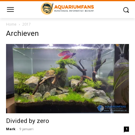
Home
2017
Archieven
Divided by zero
Mark
-
9 januari
1