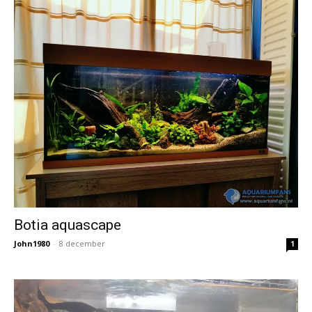
Botia aquascape
John1980
-
8 december
1