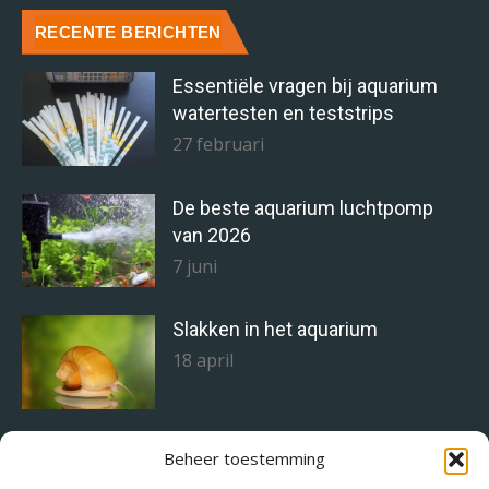
RECENTE BERICHTEN
Essentiële vragen bij aquarium
watertesten en teststrips
27 februari
De beste aquarium luchtpomp
van 2026
7 juni
Slakken in het aquarium
18 april
Staghorn alg bestrijden doe je zo!
Beheer toestemming
11 april