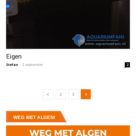
Eigen
Stefan
-
2 september
2
2
3
4
WEG MET ALGEN!