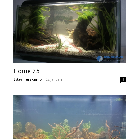
Home 25
Ester herskamp
-
22 januari
1