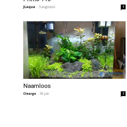
JLaqua
-
5 augustus
1
Naamloos
Cleargo
-
30 juli
1