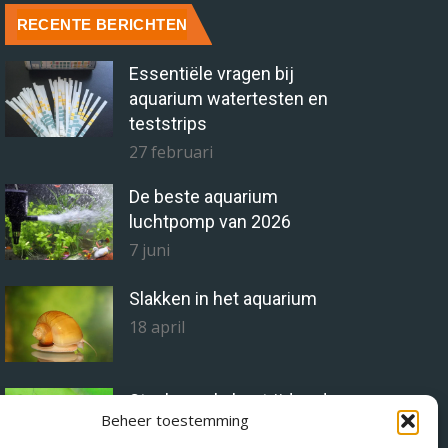
RECENTE BERICHTEN
Essentiële vragen bij
aquarium watertesten en
teststrips
27 februari
De beste aquarium
luchtpomp van 2026
7 juni
Slakken in het aquarium
18 april
Staghorn alg bestrijden doe
Beheer toestemming
je zo!