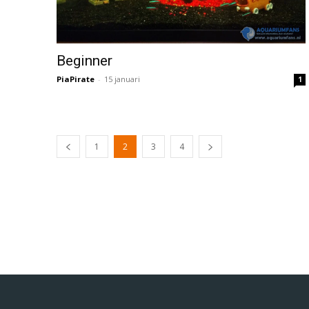
Beginner
PiaPirate
-
15 januari
1
1
2
3
4