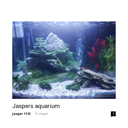
Jaspers aquarium
Jasper 1115
-
13 maart
1