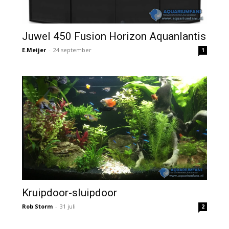
Juwel 450 Fusion Horizon Aquanlantis
E.Meijer
-
24 september
1
Kruipdoor-sluipdoor
Rob Storm
-
31 juli
2