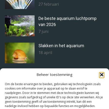
27 februari
De beste aquarium luchtpomp
van 2026
7 juni
Slakken in het aquarium
18 april
Staghorn alg bestrijden doe je zo!
Beheer toestemming
11 april
Om de beste ervaringen te bieden, gebruiken wij technologieën zoals
cookies om informatie over je apparaat op te slaan en/of te
raadplegen. Door in te stemmen met deze technologieën kunnen wij
gegevens zoals surfgedrag of unieke ID's op deze site verwerken. Als je
Het juiste voer voor de juiste
geen toestemming geeft of uw toestemming intrekt, kan dit een
aquariumvissen
nadelige invloed hebben op bepaalde functies en mogelijkheden.