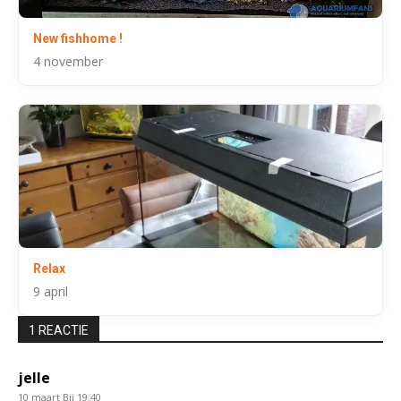
New fishhome !
4 november
Relax
9 april
1 REACTIE
jelle
10 maart Bij 19:40