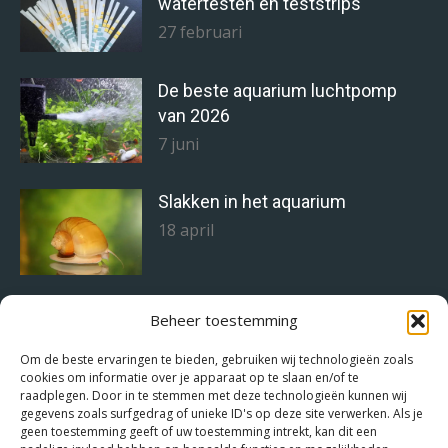
watertesten en teststrips
27 februari
De beste aquarium luchtpomp
van 2026
7 juni
Slakken in het aquarium
18 april
Staghorn alg bestrijden doe je zo!
Beheer toestemming
11 april
Om de beste ervaringen te bieden, gebruiken wij technologieën zoals
cookies om informatie over je apparaat op te slaan en/of te
raadplegen. Door in te stemmen met deze technologieën kunnen wij
gegevens zoals surfgedrag of unieke ID's op deze site verwerken. Als je
Het juiste voer voor de juiste
geen toestemming geeft of uw toestemming intrekt, kan dit een