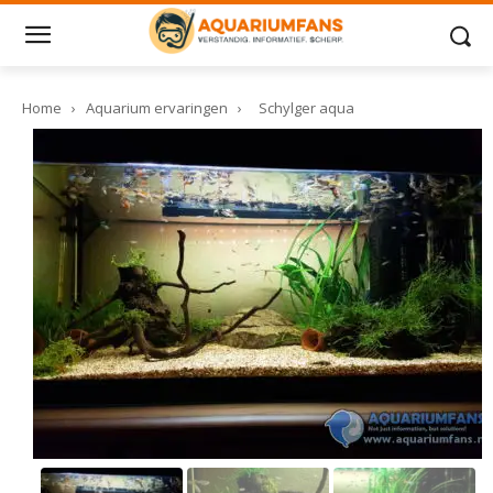
Home
›
Aquarium ervaringen
›
Schylger aqua