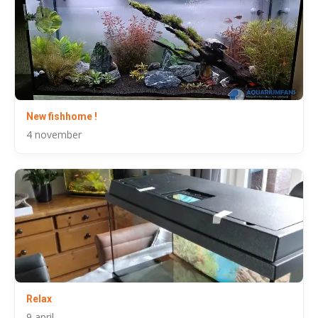
New fishhome !
4 november
Relax
9 april