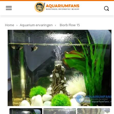
Home
›
Aquarium ervaringen
›
Biorb Flow 15