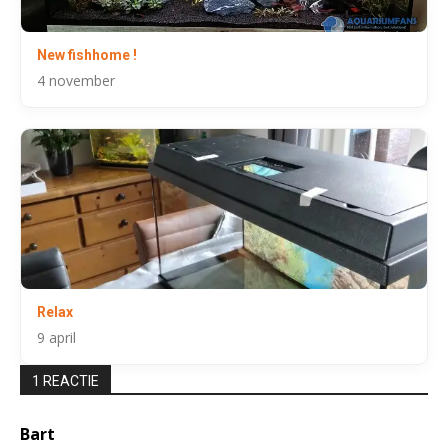
New fishhome !
4 november
Relax
9 april
1 REACTIE
Bart