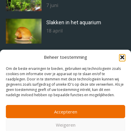
7 juni
Slakken in het aquarium
18 april
Staghorn alg bestrijden doe je zo!
Beheer toestemming
11 april
Om de beste ervaringen te bieden, gebruiken wij technologieën zoals
cookies om informatie over je apparaat op te slaan en/of te
raadplegen. Door in te stemmen met deze technologieën kunnen wij
gegevens zoals surfgedrag of unieke ID's op deze site verwerken. Als je
Het juiste voer voor de juiste
geen toestemming geeft of uw toestemming intrekt, kan dit een
aquariumvissen
nadelige invloed hebben op bepaalde functies en mogelijkheden.
18 maart
Accepteren
Weigeren